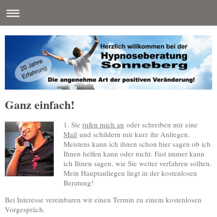
Ganz einfach!
1. Sie
rufen mich an
oder schreiben mir eine
Mail
und schildern mir kurz ihr Anliegen.
Meistens kann ich ihnen schon hier sagen ob ich
Ihnen helfen kann oder nicht. Fast immer kann
ich Ihnen sagen, wie Sie weiter verfahren sollten.
Mein Hauptanliegen liegt in der kostenlosen
Beratung!
Bei Interesse vereinbaren wir einen Termin zu einem kostenlosen
Vorgespräch.