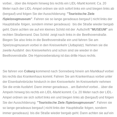
vorbei... über die Ampeln hinweg bis rechts ein LIDL-Markt kommt. Ca. 20
Meter nach der LIDL-Ampel ordnen sie sich sofort links ein und biegen links ab
(bergauf) und folgen Sie der Ausschilderung:
"Touristische Ziele
/Spielzeugmuseum"
. Fahren sie so lange geradeaus bergauf ( nicht links der
Hauptstraße
folgen, sondern immer geradeaus) bis die Straße wieder bergab
geht. Dann achten sie auf ein kleines Schild mit der Aufschrift
"MUSEUM"
am
rechten Straßenrand. Das Schild zeigt nach links in die
Beethovenstraße
.
Biegen Sie also links in die Beethovenstraße ein und fahren Sie am
Spielzeugmuseum vorbei in den Kreisverkehr (Juttaplatz). Nehmen sie die
zweite Ausfahrt des Kreisverkehrs und schon sind sie wieder in der
Beethovenstraße. Die Hypnoseberatung ist das dritte Haus rechts.
Sie fahren von
Coburg
kommend nach Sonneberg hinein am Marktkauf vorbei
bis rechts das Krankenhaus kommt. Fahren Sie am Krankenhaus vorbei unter
der Eisenbahnbrücke hindurch in den Kreisverkehr. Im Kreisverkehr nehmen
Sie die erste Ausfahrt. Dann immer geradeaus... am Bahnhof vorbei... über die
Ampeln hinweg bis rechts ein LIDL-Markt kommt. Ca. 20 Meter nach der LIDL-
Ampel ordnen sie sich sofort links ein und biegen links ab (bergauf) und folgen
Sie der Ausschilderung:
"Touristische Ziele /Spielzeugmuseum"
. Fahren sie
so lange geradeaus bergauf ( nicht links der
Hauptstraße
folgen, sondern
immer geradeaus) bis die Straße wieder bergab geht. Dann achten sie auf ein