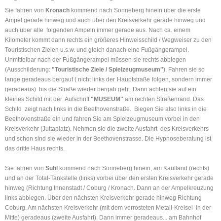
Sie fahren von
Kronach
kommend nach Sonneberg hinein über die erste
Ampel gerade hinweg und auch über den Kreisverkehr gerade hinweg und
auch über alle folgenden Ampeln immer gerade aus. Nach ca. einem
Kilometer kommt dann rechts ein größeres Hinweisschild / Wegweiser zu den
Touristischen Zielen u.s.w. und gleich danach eine Fußgängerampel.
Unmittelbar nach der Fußgängerampel müssen sie rechts abbiegen
(Ausschilderung:
"Touristische Ziele / Spielzeugmuseum"
). Fahren sie so
lange geradeaus bergauf ( nicht links der
Hauptstraße
folgen, sondern immer
geradeaus) bis die Straße wieder bergab geht. Dann achten sie auf ein
kleines Schild mit der Aufschrift
"MUSEUM"
am rechten Straßenrand. Das
Schild zeigt nach links in die Beethovenstraße. Biegen Sie also links in die
Beethovenstraße ein und fahren Sie am Spielzeugmuseum vorbei in den
Kreisverkehr (Juttaplatz). Nehmen sie die zweite Ausfahrt des Kreisverkehrs
und schon sind sie wieder in der Beethovenstrasse. Die Hypnoseberatung ist
das dritte Haus rechts.
Sie fahren von
Suhl
kommend nach Sonneberg hinein, am Kaufland (rechts)
und an der Total-Tankstelle (links) vorbei über den ersten Kreisverkehr gerade
hinweg (Richtung Innenstadt / Coburg / Kronach. Dann an der Ampelkreuzung
links abbiegen. Über den nächsten Kreisverkehr gerade hinweg Richtung
Coburg. Am nächsten Kreisverkehr (mit dem verrosteten Metall-Kreisel in der
Mitte) geradeaus (zweite Ausfahrt). Dann immer geradeaus... am Bahnhof