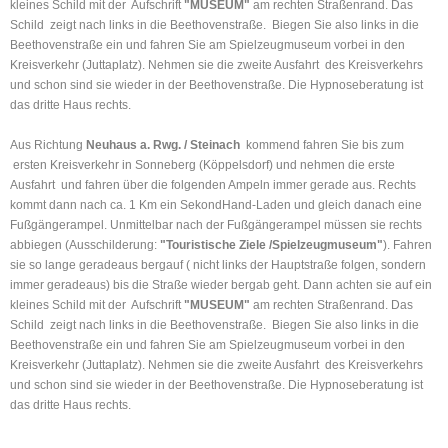
kleines Schild mit der Aufschrift
"MUSEUM"
am rechten Straßenrand. Das
Schild zeigt nach links in die Beethovenstraße. Biegen Sie also links in die
Beethovenstraße ein und fahren Sie am Spielzeugmuseum vorbei in den
Kreisverkehr (Juttaplatz). Nehmen sie die zweite Ausfahrt des Kreisverkehrs
und schon sind sie wieder in der Beethovenstraße. Die Hypnoseberatung ist
das dritte Haus rechts.
Aus Richtung
Neuhaus a. Rwg. / Steinach
kommend fahren Sie bis zum
ersten Kreisverkehr in Sonneberg (Köppelsdorf) und nehmen die erste
Ausfahrt und fahren über die folgenden Ampeln immer gerade aus. Rechts
kommt dann nach ca. 1 Km ein SekondHand-Laden und gleich danach eine
Fußgängerampel. Unmittelbar nach der Fußgängerampel müssen sie rechts
abbiegen (Ausschilderung:
"Touristische Ziele /Spielzeugmuseum"
). Fahren
sie so lange geradeaus bergauf ( nicht links der Hauptstraße folgen, sondern
immer geradeaus) bis die Straße wieder bergab geht. Dann achten sie auf ein
kleines Schild mit der Aufschrift
"MUSEUM"
am rechten Straßenrand. Das
Schild zeigt nach links in die Beethovenstraße. Biegen Sie also links in die
Beethovenstraße ein und fahren Sie am Spielzeugmuseum vorbei in den
Kreisverkehr (Juttaplatz). Nehmen sie die zweite Ausfahrt des Kreisverkehrs
und schon sind sie wieder in der Beethovenstraße. Die Hypnoseberatung ist
das dritte Haus rechts.